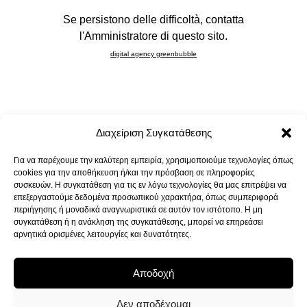
Διαχείριση Συγκατάθεσης
Για να παρέχουμε την καλύτερη εμπειρία, χρησιμοποιούμε τεχνολογίες όπως
cookies για την αποθήκευση ή/και την πρόσβαση σε πληροφορίες
συσκευών. Η συγκατάθεση για τις εν λόγω τεχνολογίες θα μας επιτρέψει να
επεξεργαστούμε δεδομένα προσωπικού χαρακτήρα, όπως συμπεριφορά
περιήγησης ή μοναδικά αναγνωριστικά σε αυτόν τον ιστότοπο. Η μη
συγκατάθεση ή η ανάκληση της συγκατάθεσης, μπορεί να επηρεάσει
αρνητικά ορισμένες λειτουργίες και δυνατότητες.
Αποδοχή
Δεν αποδέχομαι
GO BACK