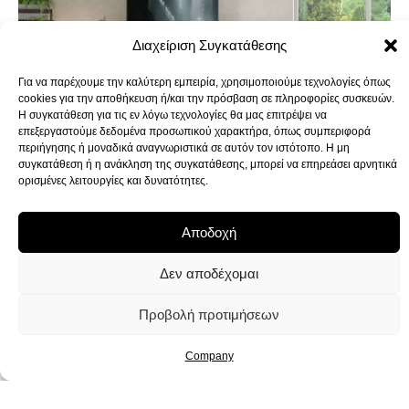
Διαχείριση Συγκατάθεσης
Για να παρέχουμε την καλύτερη εμπειρία, χρησιμοποιούμε τεχνολογίες όπως
cookies για την αποθήκευση ή/και την πρόσβαση σε πληροφορίες συσκευών.
Η συγκατάθεση για τις εν λόγω τεχνολογίες θα μας επιτρέψει να
επεξεργαστούμε δεδομένα προσωπικού χαρακτήρα, όπως συμπεριφορά
περιήγησης ή μοναδικά αναγνωριστικά σε αυτόν τον ιστότοπο. Η μη
συγκατάθεση ή η ανάκληση της συγκατάθεσης, μπορεί να επηρεάσει αρνητικά
ορισμένες λειτουργίες και δυνατότητες.
Αποδοχή
Δεν αποδέχομαι
Προβολή προτιμήσεων
Faer Ambienti Wardrobes
Faer Ambienti wardrobes combine quality and innovative
Company
design, creating storage solutions that meet everyday needs
while enhancing the elegance of your bedroom.